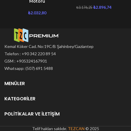
Motoru
₺
2.896,74
₺
3.176,25
₺
2.032,80
Kemal Köker Cad. No:19C/B Şahinbey/Gaziantep
Telefon : +90 342 220 89 54
GSM : +905324167901
Whatsapp: (507) 691 5488
MENÜLER
KATEGORILER
POLITIKALAR VE İLETIŞIM
Telif hakları saklıdır.
TEZCAN
© 2025