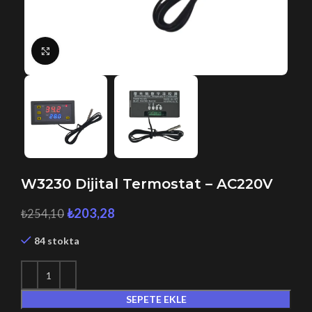
Büyütmek için tıklayın
W3230 Dijital Termostat – AC220V
₺
203,28
₺
254,10
84 stokta
SEPETE EKLE