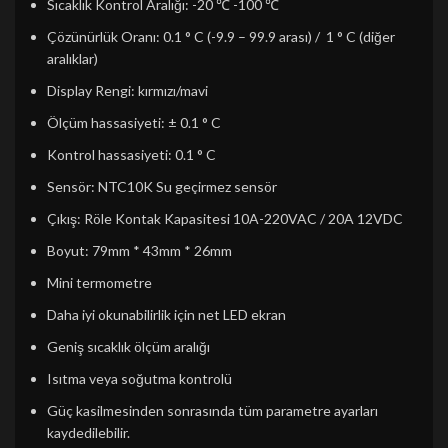
Sıcaklık Kontrol Aralığı: -20 ℃ -100 ℃
Çözünürlük Oranı: 0.1 ° C (-9.9 – 99.9 arası) / 1 ° C (diğer
aralıklar)
Display Rengi: kırmızı/mavi
Ölçüm hassasiyeti: ± 0.1 ° C
Kontrol hassasiyeti: 0.1 ° C
Sensör: NTC10K Su geçirmez sensör
Çıkış: Röle Kontak Kapasitesi 10A-220VAC / 20A 12VDC
Boyut: 79mm * 43mm * 26mm
Mini termometre
Daha iyi okunabilirlik için net LED ekran
Geniş sıcaklık ölçüm aralığı
Isıtma veya soğutma kontrolü
Güç kasilmesinden sonrasında tüm parametre ayarları
kaydedilebilir.