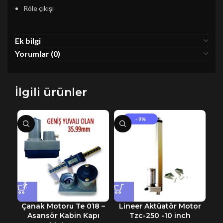
Röle çıkışı
Ek bilgi
Yorumlar (0)
İlgili ürünler
- 9%
Çanak Motoru Te 018 –
Lineer Aktüatör Motor
L
Asansör Kabin Kapı
Tzc-250 -10 inch