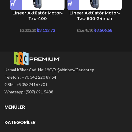
Lineer Aktüatör Motor-
Lineer Aktüatör Motor-
Li
Tzc-400
Tzc-600-24inch
₺
3.112,73
₺
3.506,58
₺
3.303,30
₺
3.678,10
Kemal Köker Cad. No:19C/B Şahinbey/Gaziantep
Telefon : +90 342 220 89 54
GSM : +905324167901
Whatsapp: (507) 691 5488
MENÜLER
KATEGORILER