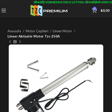
SIPARIŞ VERMEDEN ÖNCE LÜTFEN, SIPARIŞINI VERECE
0
₺
0,00
Anasayfa
Motor Çeşitleri
Lineer Motor
Lineer Aktüatör Motor Tzc-250A