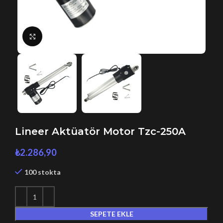
Büyütmek için tıklayın
Lineer Aktüatör Motor Tzc-250A
₺
2.286,90
100 stokta
SEPETE EKLE