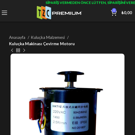
SIPARIŞ VERMEDEN ÖNCE LÜTFEN, SIPARIŞINI VER
0
₺
0,00
Anasayfa
Kuluçka Malzemesi
Kuluçka Makinası Çevirme Motoru