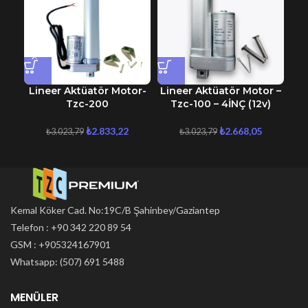
Lineer Aktüatör Motor-
Lineer Aktüatör Motor –
12
Tzc-200
Tzc-100 – 4İNÇ (12v)
K
₺
2.833,22
₺
2.668,05
₺
3.023,79
₺
3.023,79
Kemal Köker Cad. No:19C/B Şahinbey/Gaziantep
Telefon : +90 342 220 89 54
GSM : +905324167901
Whatsapp: (507) 691 5488
MENÜLER