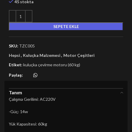
45 stokta
SEPETE EKLE
SKU:
TZC005
Hepsi
,
Kuluçka Malzemesi
,
Motor Çeşitleri
Etiket:
kuluçka çevirme motoru (60 kg)
Paylaş:
Tanım
Çalışma Gerilimi: AC220V
-Güç: 14w
Yük Kapasitesi: 60kg