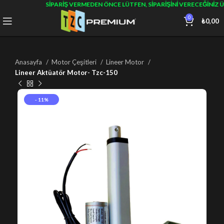
SIPARIŞ VERMEDEN ÖNCE LÜTFEN, SIPARIŞINI VERECEĞINIZ 
0
₺
0,00
Anasayfa
Motor Çeşitleri
Lineer Motor
Lineer Aktüatör Motor- Tzc-150
- 11%