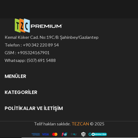
Kemal Köker Cad. No:19C/B Şahinbey/Gaziantep
Telefon : +90 342 220 89 54
GSM : +905324167901
Whatsapp: (507) 691 5488
MENÜLER
KATEGORILER
POLITIKALAR VE İLETIŞIM
Telif hakları saklıdır.
TEZCAN
© 2025