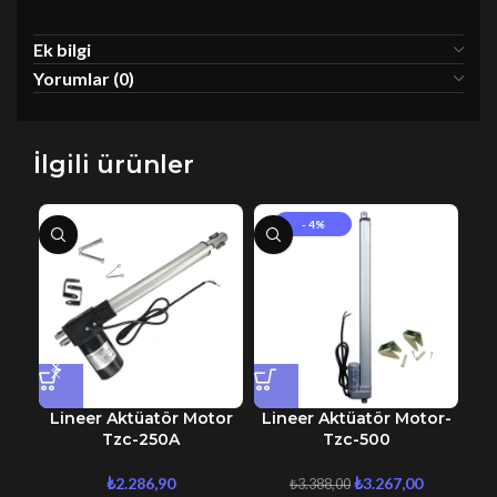
Ek bilgi
Yorumlar (0)
İlgili ürünler
- 4%
Lineer Aktüatör Motor
Lineer Aktüatör Motor-
Li
Tzc-250A
Tzc-500
₺
2.286,90
₺
3.267,00
₺
3.388,00