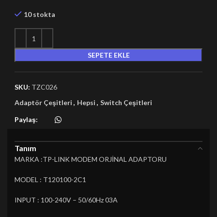
10 stokta
SEPETE EKLE
SKU:
TZC026
Adaptör Çeşitleri
,
Hepsi
,
Switch Çeşitleri
Paylaş:
Tanım
MARKA :TP-LINK MODEM ORJİNAL ADAPTORU
MODEL : T120100-2C1
INPUT : 100-240V – 50/60Hz 03A