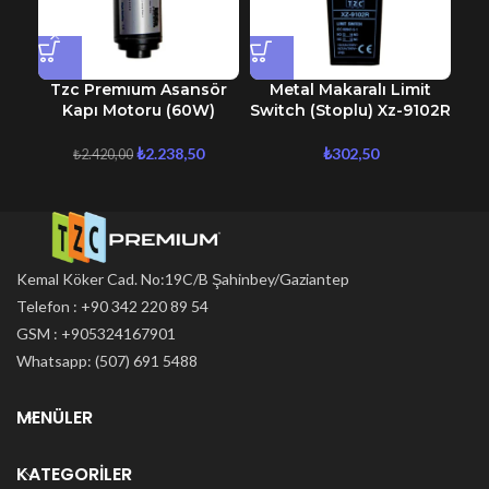
Tzc Premıum Asansör
Metal Makaralı Limit
Ad
Kapı Motoru (60W)
Switch (Stoplu) Xz-9102R
₺
2.238,50
₺
302,50
₺
2.420,00
Kemal Köker Cad. No:19C/B Şahinbey/Gaziantep
Telefon : +90 342 220 89 54
GSM : +905324167901
Whatsapp: (507) 691 5488
MENÜLER
KATEGORILER