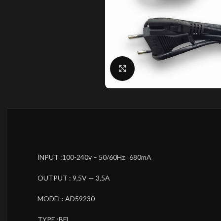
Büyütmek için tıklayın
İNPUT :100-240v – 50/60Hz 680mA
OUTPUT : 9,5V — 3,5A
MODEL: AD59230
TYPE :BFL