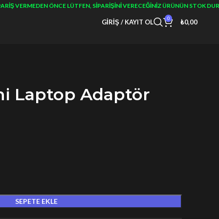
IŞ VERMEDEN ÖNCE LÜTFEN, SIPARIŞINI VERECEĞINIZ ÜRÜNÜN STOK DURUM
0
GIRIŞ / KAYIT OL
₺
0,00
ni Laptop Adaptör
SEPETE EKLE