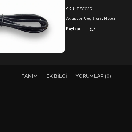
SKU:
TZC085
Adaptör Çeşitleri
,
Hepsi
Paylaş:
TANIM
EK BILGI
YORUMLAR (0)