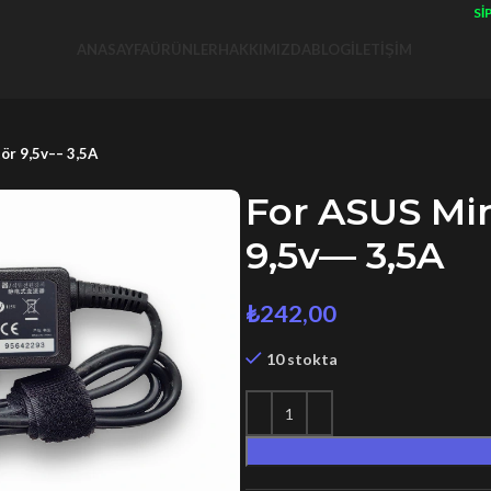
SIPAR
ANASAYFA
ÜRÜNLER
HAKKIMIZDA
BLOG
İLETIŞIM
ör 9,5v–– 3,5A
For ASUS Mi
9,5v–– 3,5A
₺
242,00
10 stokta