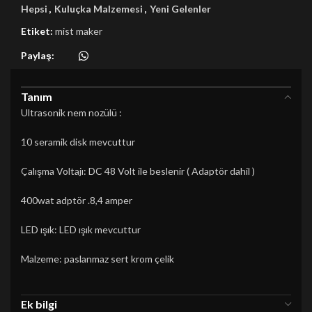
Hepsi
,
Kuluçka Malzemesi
,
Yeni Gelenler
Etiket:
mist maker
Paylaş:
Tanım
Ultrasonik nem nozülü :
10 seramik disk mevcuttur
Çalışma Voltajı: DC 48 Volt ile beslenir ( Adaptör dahil )
400wat adptör .8,4 amper
LED ışık: LED ışık mevcuttur
Malzeme: paslanmaz sert krom çelik
Ek bilgi