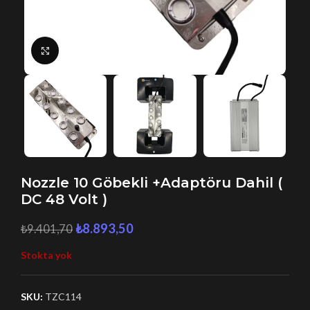
Büyütmek için tıklayın
Nozzle 10 Göbekli +Adaptöru Dahil (
DC 48 Volt )
₺
8.893,50
₺
9.401,70
Stokta yok
SKU:
TZC114