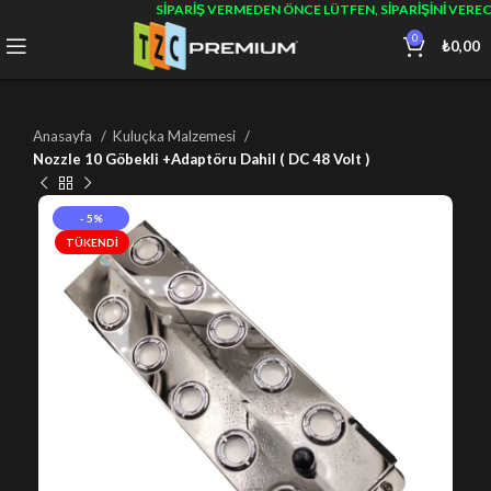
SIPARIŞ VERMEDEN ÖNCE LÜTFEN, SIPARIŞINI VERE
0
₺
0,00
Anasayfa
Kuluçka Malzemesi
Nozzle 10 Göbekli +Adaptöru Dahil ( DC 48 Volt )
- 5%
TÜKENDI