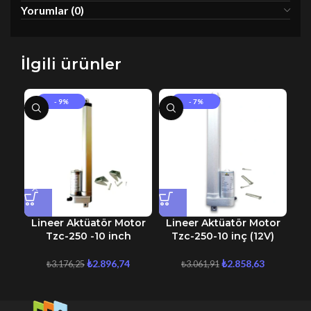
Yorumlar (0)
İlgili ürünler
- 9%
- 7%
Lineer Aktüatör Motor
Lineer Aktüatör Motor
12
Tzc-250 -10 inch
Tzc-250-10 inç (12V)
K
₺
2.896,74
₺
2.858,63
₺
3.176,25
₺
3.061,91