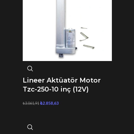
Lineer Aktüatör Motor
Tzc-250-10 inç (12V)
₺
2.858,63
₺
3.061,91