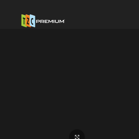
Anasayfa
Kuluçka Malzemesi
Nem Nozülü Adaptörü 24V
Büyütmek için tıklayın