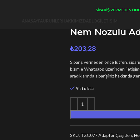
SIPARIŞ VERMEDEN ÖNCE LÜT
-1A
ANASAYFA
ÜRÜNLER
HAKKIMIZDA
BLOG
İLETIŞIM
Nem Nozülü Ad
₺
203,28
Sipariş vermeden önce lütfen, sipar
bizimle Whatsapp üzerinden iletişime 
aradıklarında siparişiniz hakkında gere
9 stokta
SKU:
TZC077
Adaptör Çeşitleri
,
He