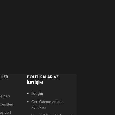
ILER
POLITIKALAR VE
İLETIŞIM
İletişim
itleri
Geri Ödeme ve İade
eşitleri
Politikası
şitleri