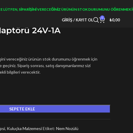
FEN, SIPARIŞINI VERECEĞINIZ ÜRÜNÜN STOK DURUMUNU ÖĞRENMEK IÇIN BI
0
GIRIŞ / KAYIT OL
₺
0,00
aptörü 24V-1A
işini vereceğiniz ürünün stok durumunu öğrenmek için
geçiniz. Sipariş sonrası, satış danışmanlarımız sizi
kli bilgileri verecektir.
SEPETE EKLE
psi
,
Kuluçka Malzemesi
Etiket:
Nem Nozülü