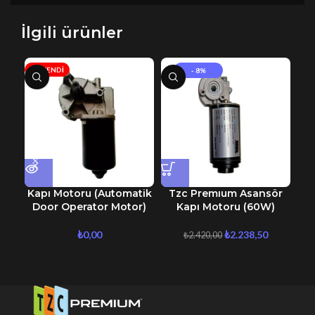
İlgili ürünler
TÜKENDI
- 8%
Kapı Motoru (Automatik
Tzc Premıum Asansör
Ça
Door Operator Motor)
Kapı Motoru (60W)
₺
0,00
₺
2.238,50
₺
2.420,00