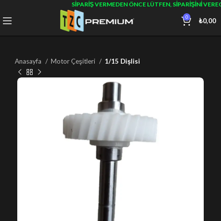
SIPARIŞ VERMEDEN ÖNCE LÜTFEN, SIPARIŞINI VERE
0
₺
0,00
Anasayfa
Motor Çeşitleri
1/15 Dişlisi