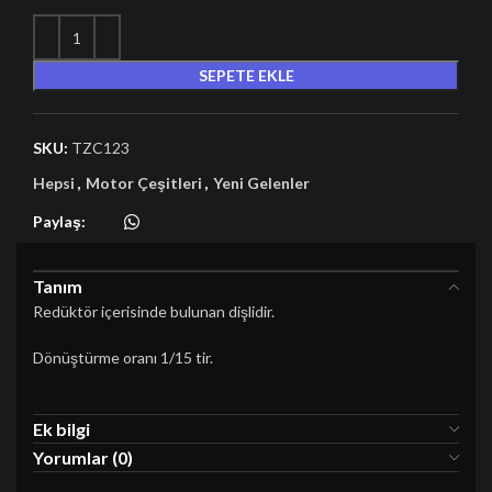
SEPETE EKLE
SKU:
TZC123
Hepsi
,
Motor Çeşitleri
,
Yeni Gelenler
Paylaş:
Tanım
Redüktör içerisinde bulunan dişlidir.
Dönüştürme oranı 1/15 tir.
Ek bilgi
Yorumlar (0)