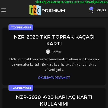
SIPARIŞ VERMEDEN ÖNCE LÜTFEN, SIPARIŞINI VEREC
0
₺
0,00
TZCPREMIUM
NZR-2020 TKR TOPRAK KAÇAĞI
KARTI
Admin
NZR , otomatik kapı sistemlerini kontrol etmek için kullanılan
bir operatör kartıdır. Bu kart, kapı hareketini yönetmek ve
güvenliğini ...
OKUMAYA DEVAM ET
TZCPREMIUM
NZR-2020 K-20 KAPI AÇ KARTI
KULLANIMI