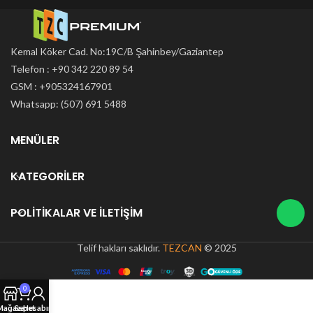
Kemal Köker Cad. No:19C/B Şahinbey/Gaziantep
Telefon : +90 342 220 89 54
GSM : +905324167901
Whatsapp: (507) 691 5488
MENÜLER
KATEGORILER
POLITIKALAR VE İLETIŞIM
Telif hakları saklıdır.
TEZCAN
© 2025
0
Mağaza
Sepet
Hesabım