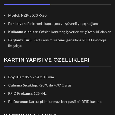
Model
: NZR-2020 K-20
Fonksiyon
: Elektronik kapı açma ve güvenli geçiş sağlama.
Kullanım Alanları
: Ofisler, konutlar, iş yerleri ve güvenlikli alanlar.
Bağlantı Türü
: Kartlı erişim sistemi, genellikle RFID teknolojisi
ile çalışır.
KARTIN YAPISI VE ÖZELLIKLERI
Boyutlar
: 85.6 x 54 x 0.8 mm
Çalışma Sıcaklığı
: -20°C ile +70°C arası
RFID Frekansı
: 125 kHz
Pil Durumu
: Kartta pil bulunmaz, kart pasif bir RFID kartıdır.