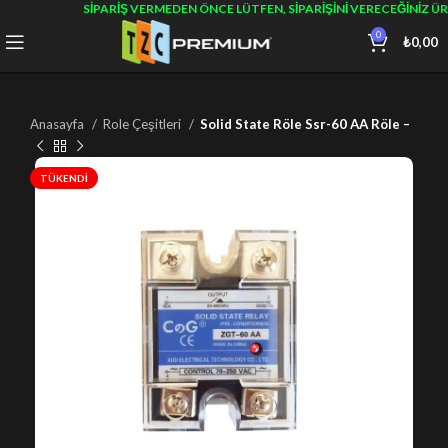
SIPARIŞ VERMEDEN ÖNCE LÜTFEN, SIPARIŞINI VERECEĞINIZ Ü
0
₺
0,00
Anasayfa
Role Çeşitleri
Solid State Röle Ssr-60 AA Röle –
TÜKENDI