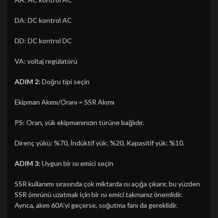
DA: DC kontrol AC
DD: DC kontrol DC
VA: voltaj regülatörü
ADIM 2:
Doğru tipi seçin
Ekipman Akımı/Oranı = SSR Akımı
PS: Oran, yük ekipmanınızın türüne bağlıdır.
Direnç yükü: %70, İndüktif yük: %20, Kapasitif yük: %10.
ADIM 3:
Uygun bir ısı emici seçin
SSR kullanımı sırasında çok miktarda ısı açığa çıkarır, bu yüzden
SSR ömrünü uzatmak için bir ısı emici takmanız önemlidir.
Ayrıca, akım 60A’yi geçerse, soğutma fanı da gereklidir.