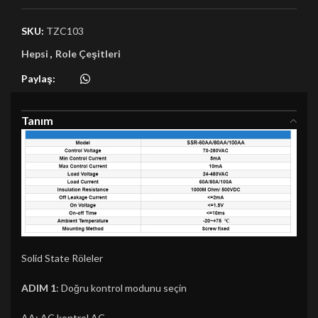
SKU:
TZC103
Hepsi
,
Role Çeşitleri
Paylaş:
Tanım
Solid State Röleler
ADIM 1
: Doğru kontrol modunu seçin
AA: AC kontrol AC