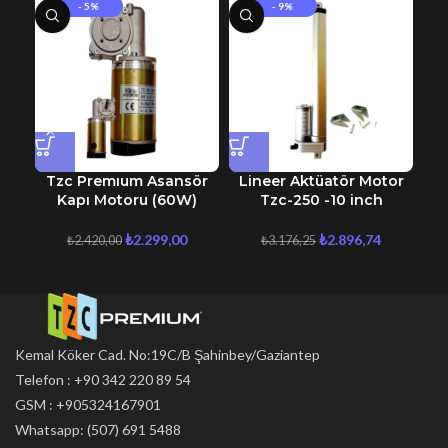
- 5%
- 9%
Tzc Premıum Asansör
Lineer Aktüatör Motor
12
Kapı Motoru (60W)
Tzc-250 -10 inch
K
₺
2.299,00
₺
2.896,74
₺
2.420,00
₺
3.176,25
Kemal Köker Cad. No:19C/B Şahinbey/Gaziantep
Telefon : +90 342 220 89 54
GSM : +905324167901
Whatsapp: (507) 691 5488