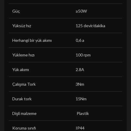
Güç
≥50W
Yüksüz hız
125 devir/dakika
Herhangi bir yük akımı
0,6 a
Yükleme hızı
100 rpm
Yük akımı
2.8A
Çalışma Tork
3Nm
Durak tork
15Nm
Dişli malzeme
Plastik
Koruma sınıfı
IP44