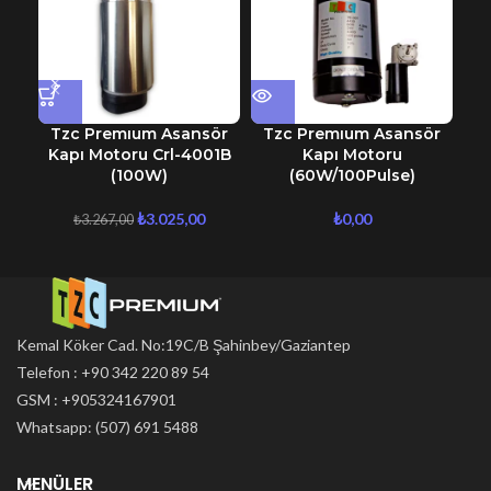
Tzc Premıum Asansör
Tzc Premıum Asansör
T
Kapı Motoru Crl-4001B
Kapı Motoru
(100W)
(60W/100Pulse)
₺
3.025,00
₺
0,00
₺
3.267,00
Kemal Köker Cad. No:19C/B Şahinbey/Gaziantep
Telefon : +90 342 220 89 54
GSM : +905324167901
Whatsapp: (507) 691 5488
MENÜLER