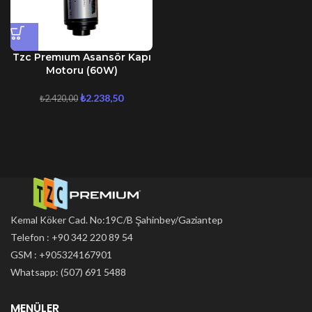
Tzc Premıum Asansör Kapı
Motoru (60W)
₺
2.238,50
₺
2.420,00
Kemal Köker Cad. No:19C/B Şahinbey/Gaziantep
Telefon : +90 342 220 89 54
GSM : +905324167901
Whatsapp: (507) 691 5488
MENÜLER