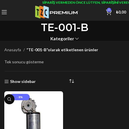
SIPARIŞ VERMEDEN ÖNCE LÜTFEN, SIPARIŞINI VER
0
₺
0,00
TE-001-B
Kategoriler
Anasayfa
“TE-001-B”olarak etiketlenen ürünler
Tek sonucu gösterme
Show sidebar
- 8%