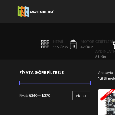
HEPSI
MOTOR ÇEŞITLERI
115 Ürün
47 Ürün
AYDINLAT
6 Ürün
FIYATA GÖRE FILTRELE
Anasayfa
“çiftli me
TÜKENDI
Fiyat:
₺360
—
₺370
FILTRE