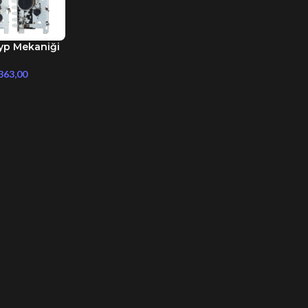
eyp Mekaniği
LA OKU
363,00