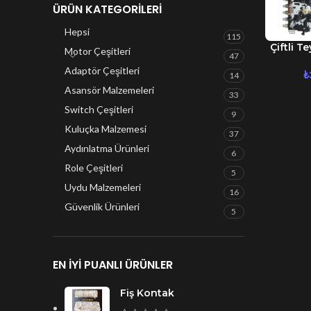
ÜRÜN KATEGORILERI
Hepsi
115
Çiftli T
DAHA FAZ
Motor Çeşitleri
47
Adaptör Çeşitleri
₺
14
Asansör Malzemeleri
33
Switch Çeşitleri
9
Kuluçka Malzemesi
37
Aydınlatma Ürünleri
6
Role Çeşitleri
5
Uydu Malzemeleri
16
Güvenlik Ürünleri
5
EN IYI PUANLI ÜRÜNLER
Fiş Kontak