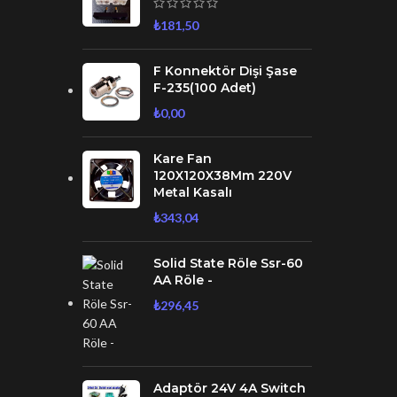
₺
181,50
F Konnektör Dişi Şase
F-235(100 Adet)
₺
0,00
Kare Fan
120X120X38Mm 220V
Metal Kasalı
₺
343,04
Solid State Röle Ssr-60
AA Röle -
₺
296,45
Adaptör 24V 4A Switch