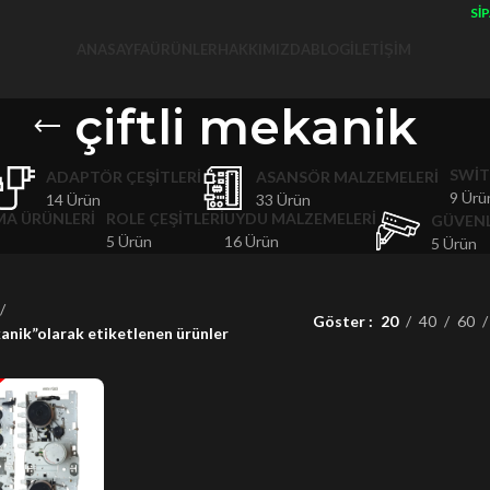
SIPA
ANASAYFA
ÜRÜNLER
HAKKIMIZDA
BLOG
İLETIŞIM
çiftli mekanik
SWIT
ADAPTÖR ÇEŞITLERI
ASANSÖR MALZEMELERI
9 Ürü
14 Ürün
33 Ürün
MA ÜRÜNLERI
ROLE ÇEŞITLERI
UYDU MALZEMELERI
GÜVENL
5 Ürün
16 Ürün
5 Ürün
Göster
20
40
60
kanik”olarak etiketlenen ürünler