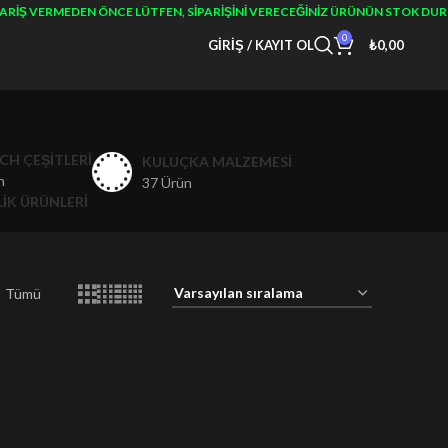
RIŞ VERMEDEN ÖNCE LÜTFEN, SIPARIŞINI VERECEĞINIZ ÜRÜNÜN STOK DURU
0
GIRIŞ / KAYIT OL
₺
0,00
CH ÇEŞITLERI
KULUÇKA MALZEMESI
n
37 Ürün
IK ÜRÜNLERI
Tümü